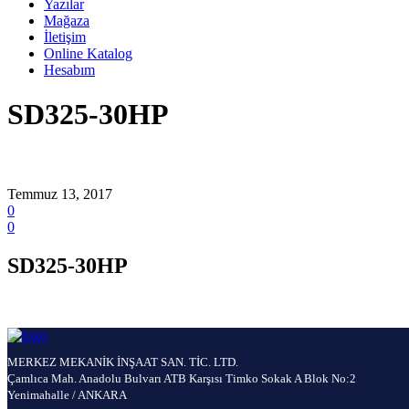
Yazılar
Mağaza
İletişim
Online Katalog
Hesabım
SD325-30HP
Temmuz 13, 2017
0
0
SD325-30HP
MERKEZ MEKANİK İNŞAAT SAN. TİC. LTD.
Çamlıca Mah. Anadolu Bulvarı ATB Karşısı Timko Sokak A Blok No:2
Yenimahalle / ANKARA