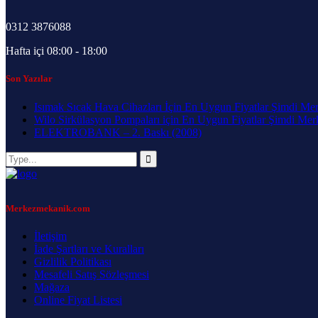
0312 3876088
Hafta içi 08:00 - 18:00
Son Yazılar
Isımak Sıcak Hava Cihazları İçin En Uygun Fiyatlar Şimdi Me
Wilo Sirkülasyon Pompaları için En Uygun Fiyatlar Şimdi Me
ELEKTROBANK – 2. Baskı (2008)
Merkezmekanik.com
İletişim
İade Şartları ve Kuralları
Gizlilik Politikası
Mesafeli Satış Sözleşmesi
Mağaza
Online Fiyat Listesi