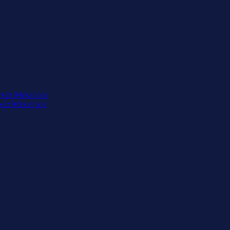
rkez Mekanikte
rkez Mekanikte