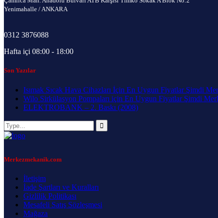
Çamlıca Mah. Anadolu Bulvarı ATB Karşısı Timko Sokak A Blok No:2
Yenimahalle / ANKARA
0312 3876088
Hafta içi 08:00 - 18:00
Son Yazılar
Isımak Sıcak Hava Cihazları İçin En Uygun Fiyatlar Şimdi Me
Wilo Sirkülasyon Pompaları için En Uygun Fiyatlar Şimdi Me
ELEKTROBANK – 2. Baskı (2008)
Merkezmekanik.com
İletişim
İade Şartları ve Kuralları
Gizlilik Politikası
Mesafeli Satış Sözleşmesi
Mağaza