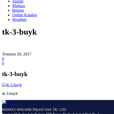
Yazılar
Mağaza
İletişim
Online Katalog
Hesabım
tk-3-buyk
Temmuz 20, 2017
0
0
tk-3-buyk
tk-3-buyk
MERKEZ MEKANİK İNŞAAT SAN. TİC. LTD.