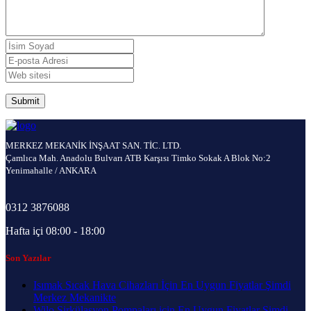
MERKEZ MEKANİK İNŞAAT SAN. TİC. LTD.
Çamlıca Mah. Anadolu Bulvarı ATB Karşısı Timko Sokak A Blok No:2
Yenimahalle / ANKARA
0312 3876088
Hafta içi 08:00 - 18:00
Son Yazılar
Isımak Sıcak Hava Cihazları İçin En Uygun Fiyatlar Şimdi
Merkez Mekanikte
Wilo Sirkülasyon Pompaları için En Uygun Fiyatlar Şimdi