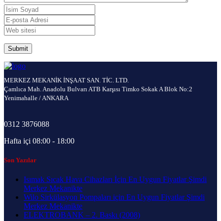
MERKEZ MEKANİK İNŞAAT SAN. TİC. LTD.
Çamlıca Mah. Anadolu Bulvarı ATB Karşısı Timko Sokak A Blok No:2
Yenimahalle / ANKARA
0312 3876088
Hafta içi 08:00 - 18:00
Son Yazılar
Isımak Sıcak Hava Cihazları İçin En Uygun Fiyatlar Şimdi
Merkez Mekanikte
Wilo Sirkülasyon Pompaları için En Uygun Fiyatlar Şimdi
Merkez Mekanikte
ELEKTROBANK – 2. Baskı (2008)