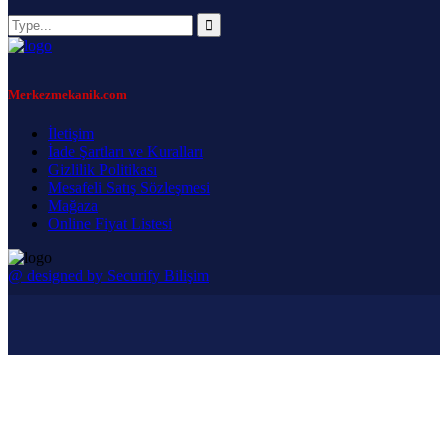
Merkezmekanik.com
İletişim
İade Şartları ve Kuralları
Gizlilik Politikası
Mesafeli Satış Sözleşmesi
Mağaza
Online Fiyat Listesi
@ designed by Securify Bilişim