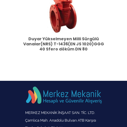
Duyar Yükselmeyen Milli Sürgülü
Vanalar(NRS) T-1436(EN JS 1020)GGG
40 Sfero döküm DN 80
MERKEZ MEKANİK İNŞAAT SAN. TİC. LTD.
Çamlıca Mah. Anadolu Bulvarı ATB Karşısı