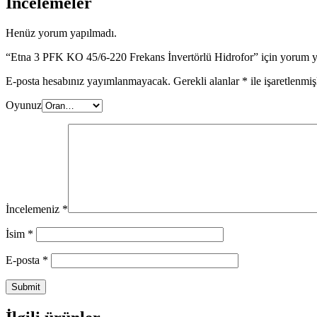
İncelemeler
Henüz yorum yapılmadı.
“Etna 3 PFK KO 45/6-220 Frekans İnvertörlü Hidrofor” için yorum yap
E-posta hesabınız yayımlanmayacak.
Gerekli alanlar
*
ile işaretlenmiş
Oyunuz
İncelemeniz
*
İsim
*
E-posta
*