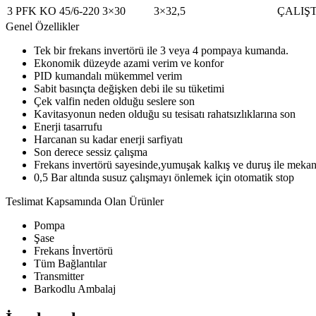
3 PFK KO 45/6-220
3×30
3×32,5
ÇALIŞT
Genel Özellikler
Tek bir frekans invertörü ile 3 veya 4 pompaya kumanda.
Ekonomik düzeyde azami verim ve konfor
PID kumandalı mükemmel verim
Sabit basınçta değişken debi ile su tüketimi
Çek valfin neden olduğu seslere son
Kavitasyonun neden olduğu su tesisatı rahatsızlıklarına son
Enerji tasarrufu
Harcanan su kadar enerji sarfiyatı
Son derece sessiz çalışma
Frekans invertörü sayesinde,yumuşak kalkış ve duruş ile mek
0,5 Bar altında susuz çalışmayı önlemek için otomatik stop
Teslimat Kapsamında Olan Ürünler
Pompa
Şase
Frekans İnvertörü
Tüm Bağlantılar
Transmitter
Barkodlu Ambalaj