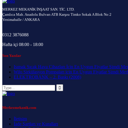
MERKEZ MEKANİK İNŞAAT SAN. TİC. LTD.
Çamlıca Mah. Anadolu Bulvarı ATB Karşısı Timko Sokak A Blok No:2
Yenimahalle / ANKARA
0312 3876088
Hafta içi 08:00 - 18:00
Son Yazılar
Isımak Sıcak Hava Cihazları İçin En Uygun Fiyatlar Şimdi Me
Wilo Sirkülasyon Pompaları için En Uygun Fiyatlar Şimdi Me
ELEKTROBANK – 2. Baskı (2008)
Merkezmekanik.com
İletişim
İade Şartları ve Kuralları