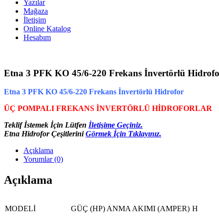
Yazılar
Mağaza
İletişim
Online Katalog
Hesabım
Etna 3 PFK KO 45/6-220 Frekans İnvertörlü Hidrof
Etna 3 PFK KO 45/6-220 Frekans İnvertörlü Hidrofor
ÜÇ POMPALI FREKANS İNVERTÖRLÜ HİDROFORLAR
Teklif İstemek İçin Lütfen
İletişime Geçiniz.
Etna Hidrofor Çeşitlerini
Görmek İçin Tıklayınız.
Açıklama
Yorumlar (0)
Açıklama
MODELİ
GÜÇ (HP)
ANMA AKIMI (AMPER)
H