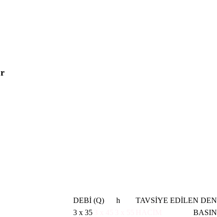
or
DEBİ (Q)
m³/
h
TAVSİYE EDİLEN DE
3 x 35
3 x 45
3 x 55
HACİM
BASI