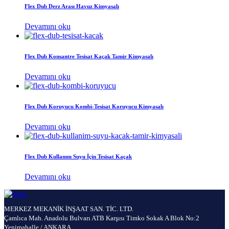
Flex Dub Derz Arası Havuz Kimyasalı
Devamını oku
Flex Dub Konsantre Tesisat Kaçak Tamir Kimyasalı
Devamını oku
Flex Dub Koruyucu Kombi-Tesisat Koruyucu Kimyasalı
Devamını oku
Flex Dub Kullanım Suyu İçin Tesisat Kaçak
Devamını oku
MERKEZ MEKANİK İNŞAAT SAN. TİC. LTD.
Çamlıca Mah. Anadolu Bulvarı ATB Karşısı Timko Sokak A Blok No:2
Yenimahalle / ANKARA