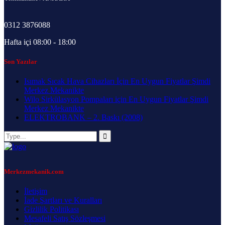
0312 3876088
Hafta içi 08:00 - 18:00
Son Yazılar
Isımak Sıcak Hava Cihazları İçin En Uygun Fiyatlar Şimdi
Merkez Mekanikte
Wilo Sirkülasyon Pompaları için En Uygun Fiyatlar Şimdi
Merkez Mekanikte
ELEKTROBANK – 2. Baskı (2008)
Merkezmekanik.com
İletişim
İade Şartları ve Kuralları
Gizlilik Politikası
Mesafeli Satış Sözleşmesi