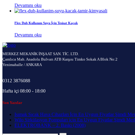
Devamını oku
Flex Dub Kullanım Suyu İçin Tesisat Kaçak
Devamını oku
MERKEZ MEKANİK İNŞAAT SAN. TİC. LTD.
Çamlıca Mah. Anadolu Bulvarı ATB Karşısı Timko Sokak A Blok No:2
Yenimahalle / ANKARA
0312 3876088
Hafta içi 08:00 - 18:00
Son Yazılar
Isımak Sıcak Hava Cihazları İçin En Uygun Fiyatlar Şimdi Me
Wilo Sirkülasyon Pompaları için En Uygun Fiyatlar Şimdi Me
ELEKTROBANK – 2. Baskı (2008)