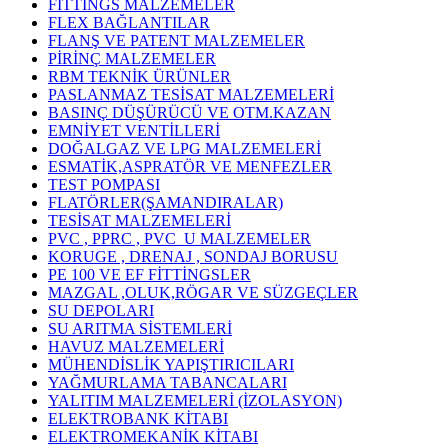
FİTTİNGS MALZEMELER
FLEX BAĞLANTILAR
FLANŞ VE PATENT MALZEMELER
PİRİNÇ MALZEMELER
RBM TEKNİK ÜRÜNLER
PASLANMAZ TESİSAT MALZEMELERİ
BASINÇ DÜŞÜRÜCÜ VE OTM.KAZAN
EMNİYET VENTİLLERİ
DOĞALGAZ VE LPG MALZEMELERİ
ESMATİK,ASPRATÖR VE MENFEZLER
TEST POMPASI
FLATÖRLER(ŞAMANDIRALAR)
TESİSAT MALZEMELERİ
PVC , PPRC , PVC_U MALZEMELER
KORUGE , DRENAJ , SONDAJ BORUSU
PE 100 VE EF FİTTİNGSLER
MAZGAL ,OLUK,RÖGAR VE SÜZGEÇLER
SU DEPOLARI
SU ARITMA SİSTEMLERİ
HAVUZ MALZEMELERİ
MÜHENDİSLİK YAPIŞTIRICILARI
YAĞMURLAMA TABANCALARI
YALITIM MALZEMELERİ (İZOLASYON)
ELEKTROBANK KİTABI
ELEKTROMEKANİK KİTABI