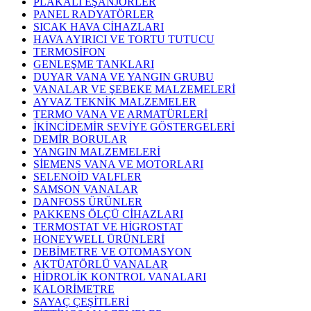
PLAKALI EŞANJÖRLER
PANEL RADYATÖRLER
SICAK HAVA CİHAZLARI
HAVA AYIRICI VE TORTU TUTUCU
TERMOSİFON
GENLEŞME TANKLARI
DUYAR VANA VE YANGIN GRUBU
VANALAR VE ŞEBEKE MALZEMELERİ
AYVAZ TEKNİK MALZEMELER
TERMO VANA VE ARMATÜRLERİ
İKİNCİDEMİR SEVİYE GÖSTERGELERİ
DEMİR BORULAR
YANGIN MALZEMELERİ
SİEMENS VANA VE MOTORLARI
SELENOİD VALFLER
SAMSON VANALAR
DANFOSS ÜRÜNLER
PAKKENS ÖLÇÜ CİHAZLARI
TERMOSTAT VE HİGROSTAT
HONEYWELL ÜRÜNLERİ
DEBİMETRE VE OTOMASYON
AKTÜATÖRLÜ VANALAR
HİDROLİK KONTROL VANALARI
KALORİMETRE
SAYAÇ ÇEŞİTLERİ