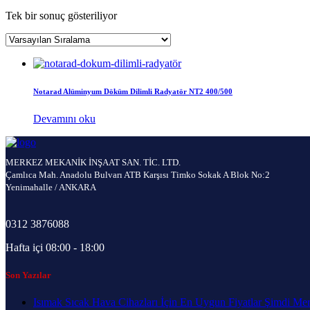
Tek bir sonuç gösteriliyor
Notarad Alüminyum Döküm Dilimli Radyatör NT2 400/500
Devamını oku
MERKEZ MEKANİK İNŞAAT SAN. TİC. LTD.
Çamlıca Mah. Anadolu Bulvarı ATB Karşısı Timko Sokak A Blok No:2
Yenimahalle / ANKARA
0312 3876088
Hafta içi 08:00 - 18:00
Son Yazılar
Isımak Sıcak Hava Cihazları İçin En Uygun Fiyatlar Şimdi Me