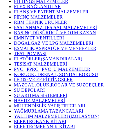
FİTTİNGS MALZEMELER
FLEX BAĞLANTILAR
FLANŞ VE PATENT MALZEMELER
PİRİNÇ MALZEMELER
RBM TEKNİK ÜRÜNLER
PASLANMAZ TESİSAT MALZEMELERİ
BASINÇ DÜŞÜRÜCÜ VE OTM.KAZAN
EMNİYET VENTİLLERİ
DOĞALGAZ VE LPG MALZEMELERİ
ESMATİK,ASPRATÖR VE MENFEZLER
TEST POMPASI
FLATÖRLER(ŞAMANDIRALAR)
TESİSAT MALZEMELERİ
PVC , PPRC , PVC_U MALZEMELER
KORUGE , DRENAJ , SONDAJ BORUSU
PE 100 VE EF FİTTİNGSLER
MAZGAL ,OLUK,RÖGAR VE SÜZGEÇLER
SU DEPOLARI
SU ARITMA SİSTEMLERİ
HAVUZ MALZEMELERİ
MÜHENDİSLİK YAPIŞTIRICILARI
YAĞMURLAMA TABANCALARI
YALITIM MALZEMELERİ (İZOLASYON)
ELEKTROBANK KİTABI
ELEKTROMEKANİK KİTABI