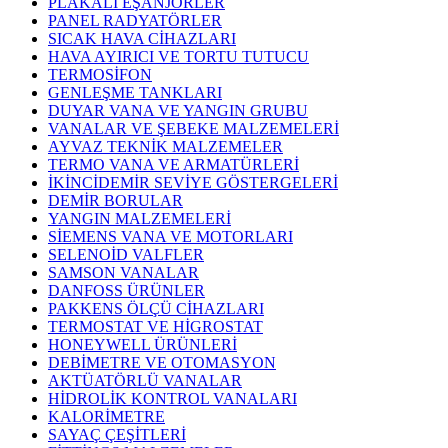
PLAKALI EŞANJÖRLER
PANEL RADYATÖRLER
SICAK HAVA CİHAZLARI
HAVA AYIRICI VE TORTU TUTUCU
TERMOSİFON
GENLEŞME TANKLARI
DUYAR VANA VE YANGIN GRUBU
VANALAR VE ŞEBEKE MALZEMELERİ
AYVAZ TEKNİK MALZEMELER
TERMO VANA VE ARMATÜRLERİ
İKİNCİDEMİR SEVİYE GÖSTERGELERİ
DEMİR BORULAR
YANGIN MALZEMELERİ
SİEMENS VANA VE MOTORLARI
SELENOİD VALFLER
SAMSON VANALAR
DANFOSS ÜRÜNLER
PAKKENS ÖLÇÜ CİHAZLARI
TERMOSTAT VE HİGROSTAT
HONEYWELL ÜRÜNLERİ
DEBİMETRE VE OTOMASYON
AKTÜATÖRLÜ VANALAR
HİDROLİK KONTROL VANALARI
KALORİMETRE
SAYAÇ ÇEŞİTLERİ