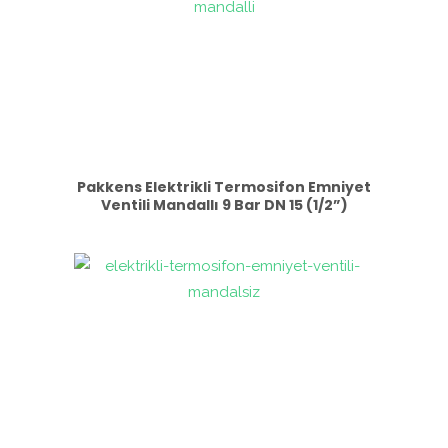
Pakkens Elektrikli Termosifon Emniyet
Ventili Mandallı 9 Bar DN 15 (1/2”)