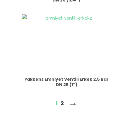
DN 20 (3/4”)
Pakkens Emniyet Ventili Erkek 2,5 Bar
DN 25 (1”)
→
1
2