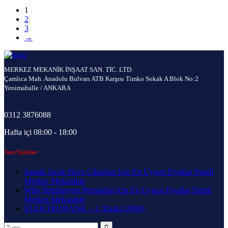
1
2
3
→
MERKEZ MEKANİK İNŞAAT SAN. TİC. LTD.
Çamlıca Mah. Anadolu Bulvarı ATB Karşısı Timko Sokak A Blok No:2
Yenimahalle / ANKARA
0312 3876088
Hafta içi 08:00 - 18:00
Son Yazılar
Isımak Sıcak Hava Cihazları İçin En Uygun Fiyatlar Şimdi
Merkez Mekanikte
Wilo Sirkülasyon Pompaları için En Uygun Fiyatlar Şimdi
Merkez Mekanikte
ELEKTROBANK – 2. Baskı (2008)