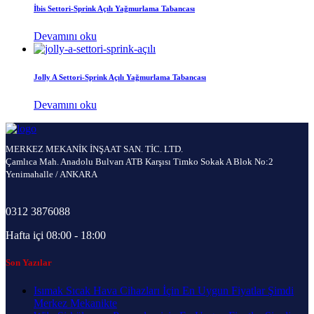
İbis Settori-Sprink Açılı Yağmurlama Tabancası
Devamını oku
Jolly A Settori-Sprink Açılı Yağmurlama Tabancası
Devamını oku
MERKEZ MEKANİK İNŞAAT SAN. TİC. LTD.
Çamlıca Mah. Anadolu Bulvarı ATB Karşısı Timko Sokak A Blok No:2
Yenimahalle / ANKARA
0312 3876088
Hafta içi 08:00 - 18:00
Son Yazılar
Isımak Sıcak Hava Cihazları İçin En Uygun Fiyatlar Şimdi
Merkez Mekanikte