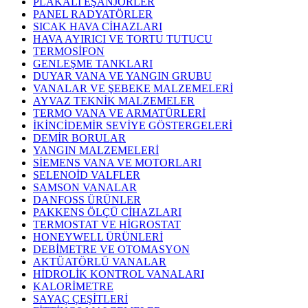
PLAKALI EŞANJÖRLER
PANEL RADYATÖRLER
SICAK HAVA CİHAZLARI
HAVA AYIRICI VE TORTU TUTUCU
TERMOSİFON
GENLEŞME TANKLARI
DUYAR VANA VE YANGIN GRUBU
VANALAR VE ŞEBEKE MALZEMELERİ
AYVAZ TEKNİK MALZEMELER
TERMO VANA VE ARMATÜRLERİ
İKİNCİDEMİR SEVİYE GÖSTERGELERİ
DEMİR BORULAR
YANGIN MALZEMELERİ
SİEMENS VANA VE MOTORLARI
SELENOİD VALFLER
SAMSON VANALAR
DANFOSS ÜRÜNLER
PAKKENS ÖLÇÜ CİHAZLARI
TERMOSTAT VE HİGROSTAT
HONEYWELL ÜRÜNLERİ
DEBİMETRE VE OTOMASYON
AKTÜATÖRLÜ VANALAR
HİDROLİK KONTROL VANALARI
KALORİMETRE
SAYAÇ ÇEŞİTLERİ