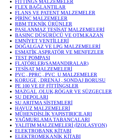
FİTTİNGS MALZEMELER
FLEX BAĞLANTILAR
FLANŞ VE PATENT MALZEMELER
PİRİNÇ MALZEMELER
RBM TEKNİK ÜRÜNLER
PASLANMAZ TESİSAT MALZEMELERİ
BASINÇ DÜŞÜRÜCÜ VE OTM.KAZAN
EMNİYET VENTİLLERİ
DOĞALGAZ VE LPG MALZEMELERİ
ESMATİK,ASPRATÖR VE MENFEZLER
TEST POMPASI
FLATÖRLER(ŞAMANDIRALAR)
TESİSAT MALZEMELERİ
PVC , PPRC , PVC_U MALZEMELER
KORUGE , DRENAJ , SONDAJ BORUSU
PE 100 VE EF FİTTİNGSLER
MAZGAL ,OLUK,RÖGAR VE SÜZGEÇLER
SU DEPOLARI
SU ARITMA SİSTEMLERİ
HAVUZ MALZEMELERİ
MÜHENDİSLİK YAPIŞTIRICILARI
YAĞMURLAMA TABANCALARI
YALITIM MALZEMELERİ (İZOLASYON)
ELEKTROBANK KİTABI
ELEKTROMEKANİK KİTABI