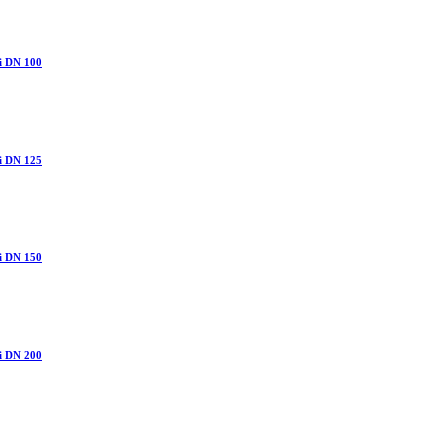
i DN 100
i DN 125
i DN 150
i DN 200