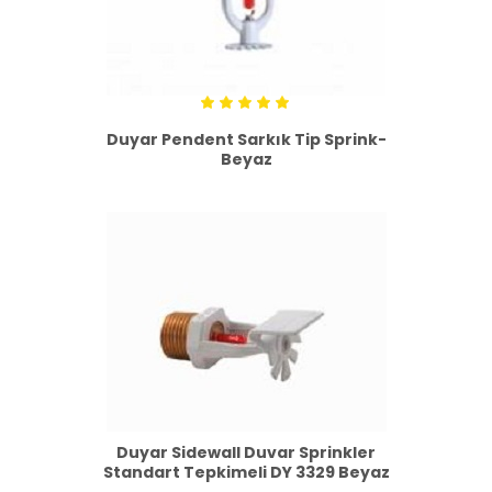
5
Duyar Pendent Sarkık Tip Sprink-
üzerinden
5.00
Beyaz
oy
aldı
Duyar Sidewall Duvar Sprinkler
Standart Tepkimeli DY 3329 Beyaz