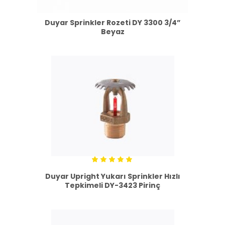
Duyar Sprinkler Rozeti DY 3300 3/4”
Beyaz
5
Duyar Upright Yukarı Sprinkler Hızlı
üzerinden
5.00
Tepkimeli DY-3423 Pirinç
oy
aldı