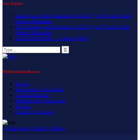
Son Yazılar
Isımak Sıcak Hava Cihazları İçin En Uygun Fiyatlar Şimdi
Merkez Mekanikte
Wilo Sirkülasyon Pompaları için En Uygun Fiyatlar Şimdi
Merkez Mekanikte
ELEKTROBANK – 2. Baskı (2008)
Merkezmekanik.com
İletişim
İade Şartları ve Kuralları
Gizlilik Politikası
Mesafeli Satış Sözleşmesi
Mağaza
Online Fiyat Listesi
@ designed by Securify Bilişim