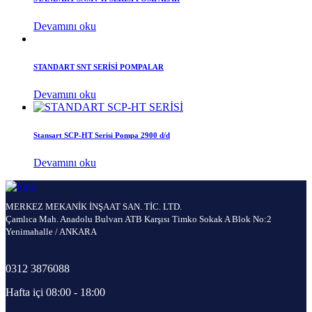
Devamını oku
STANDART SNT SERİSİ POMPALAR
Devamını oku
Stansart SCP-HT Serisi Pompa 2900 d/d
Devamını oku
MERKEZ MEKANİK İNŞAAT SAN. TİC. LTD.
Çamlıca Mah. Anadolu Bulvarı ATB Karşısı Timko Sokak A Blok No:2
Yenimahalle / ANKARA
0312 3876088
Hafta içi 08:00 - 18:00