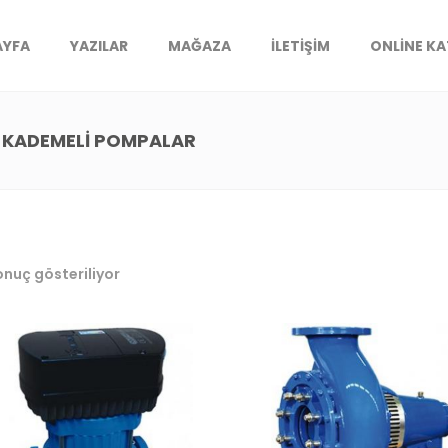
AYFA
YAZILAR
MAĞAZA
İLETIŞIM
ONLINE K
 KADEMELİ POMPALAR
onuç gösteriliyor