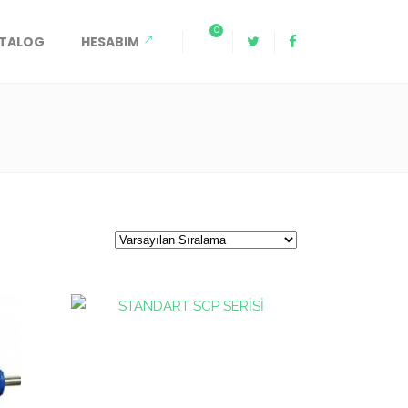
0
ATALOG
HESABIM