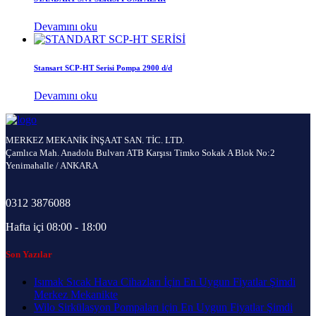
Devamını oku
Stansart SCP-HT Serisi Pompa 2900 d/d
Devamını oku
MERKEZ MEKANİK İNŞAAT SAN. TİC. LTD.
Çamlıca Mah. Anadolu Bulvarı ATB Karşısı Timko Sokak A Blok No:2
Yenimahalle / ANKARA
0312 3876088
Hafta içi 08:00 - 18:00
Son Yazılar
Isımak Sıcak Hava Cihazları İçin En Uygun Fiyatlar Şimdi
Merkez Mekanikte
Wilo Sirkülasyon Pompaları için En Uygun Fiyatlar Şimdi