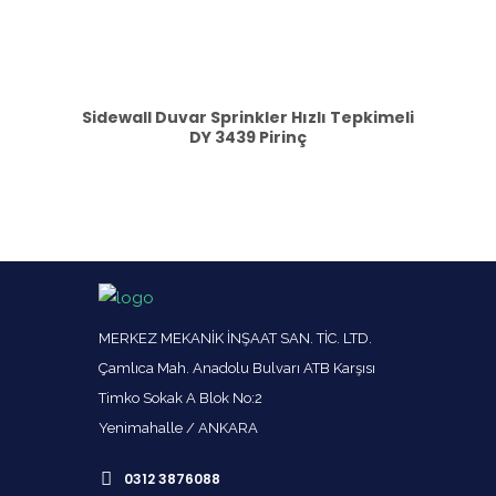
Sidewall Duvar Sprinkler Hızlı Tepkimeli
DY 3439 Pirinç
MERKEZ MEKANİK İNŞAAT SAN. TİC. LTD.
Çamlıca Mah. Anadolu Bulvarı ATB Karşısı
Timko Sokak A Blok No:2
Yenimahalle / ANKARA
0312 3876088