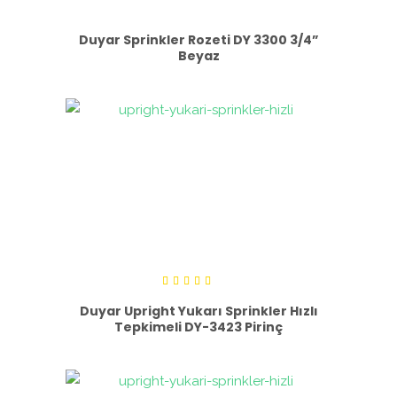
Duyar Sprinkler Rozeti DY 3300 3/4”
Beyaz
5
üzerinden
Duyar Upright Yukarı Sprinkler Hızlı
5.00
Tepkimeli DY-3423 Pirinç
oy aldı