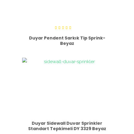
5
üzerinden
Duyar Pendent Sarkık Tip Sprink-
5.00
Beyaz
oy aldı
Duyar Sidewall Duvar Sprinkler
Standart Tepkimeli DY 3329 Beyaz