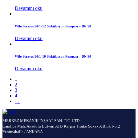
Devamını oku
Wilo Stratos 50/1-12 Sirkülasyon Pompası – DN 50
Devamını oku
Wilo Stratos 50/1-16 Sirkülasyon Pompası – DN 50
Devamını oku
1
2
3
4
→
MERKEZ MEKANİK İNŞAAT SAN. TİC. LTD.
Çamlıca Mah. Anadolu Bulvarı ATB Karşısı Timko Sokak A Blok No:2
Yenimahalle / ANKARA