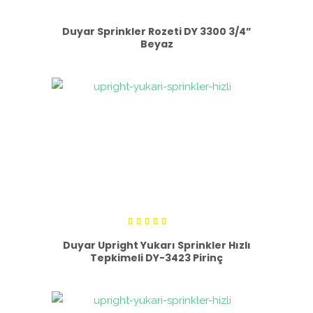
Duyar Sprinkler Rozeti DY 3300 3/4”
Beyaz
5
üzerinden
Duyar Upright Yukarı Sprinkler Hızlı
5.00
Tepkimeli DY-3423 Pirinç
oy aldı