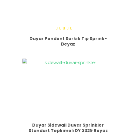
5
üzerinden
Duyar Pendent Sarkık Tip Sprink-
5.00
Beyaz
oy aldı
Duyar Sidewall Duvar Sprinkler
Standart Tepkimeli DY 3329 Beyaz