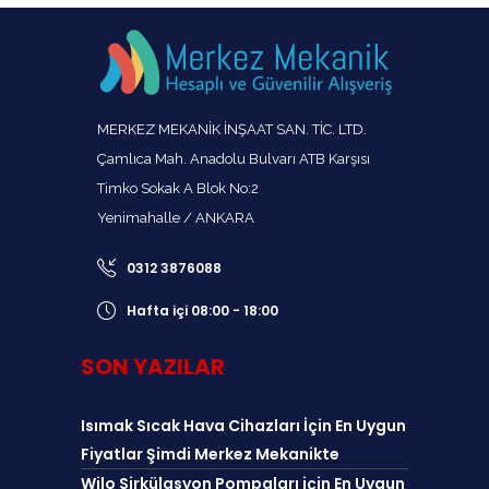
MERKEZ MEKANİK İNŞAAT SAN. TİC. LTD.
Çamlıca Mah. Anadolu Bulvarı ATB Karşısı
Timko Sokak A Blok No:2
Yenimahalle / ANKARA
0312 3876088
Hafta içi 08:00 - 18:00
SON YAZILAR
Isımak Sıcak Hava Cihazları İçin En Uygun
Fiyatlar Şimdi Merkez Mekanikte
Wilo Sirkülasyon Pompaları için En Uygun