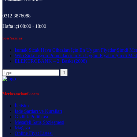
0312 3876088
Hafta içi 08:00 - 18:00
Son Yazılar
Isımak Sıcak Hava Cihazları İçin En Uygun Fiyatlar Şimdi Me
Wilo Sirkülasyon Pompaları için En Uygun Fiyatlar Şimdi Me
ELEKTROBANK – 2. Baskı (2008)
Merkezmekanik.com
İletişim
İade Şartları ve Kuralları
Gizlilik Politikası
Mesafeli Satış Sözleşmesi
Mağaza
Online Fiyat Listesi