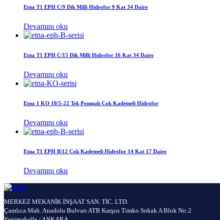
Etna T1 EPH C/9 Dik Milli Hidrofor 9 Kat 34 Daire
Devamını oku
Etna T1 EPH C/15 Dik Milli Hidrofor 16 Kat 34 Daire
Devamını oku
Etna 1 KO 10/5-22 Tek Pompalı Çok Kademeli Hidrofor
Devamını oku
Etna T1 EPH B/12 Çok Kademeli Hidrofor 14 Kat 17 Daire
Devamını oku
MERKEZ MEKANİK İNŞAAT SAN. TİC. LTD.
Çamlıca Mah. Anadolu Bulvarı ATB Karşısı Timko Sokak A Blok No:2
Yenimahalle / ANKARA