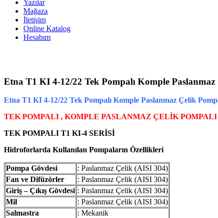
Yazılar
Mağaza
İletişim
Online Katalog
Hesabım
Etna T1 KI 4-12/22 Tek Pompalı Komple Paslanmaz 
Etna T1 KI 4-12/22 Tek Pompalı Komple Paslanmaz Çelik Pompa
TEK POMPALI , KOMPLE PASLANMAZ ÇELİK POMPAL
TEK POMPALI T1 KI-4 SERİSİ
Hidroforlarda Kullanılan Pompaların Özellikleri
Pompa Gövdesi
: Paslanmaz Çelik (AISI 304)
Fan ve Difüzörler
: Paslanmaz Çelik (AISI 304)
Giriş – Çıkış Gövdesi
: Paslanmaz Çelik (AISI 304)
Mil
: Paslanmaz Çelik (AISI 304)
Salmastra
: Mekanik