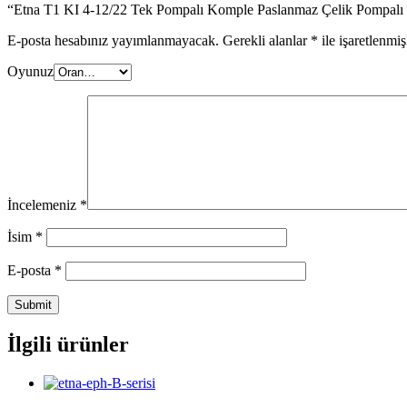
“Etna T1 KI 4-12/22 Tek Pompalı Komple Paslanmaz Çelik Pompalı Hi
E-posta hesabınız yayımlanmayacak.
Gerekli alanlar
*
ile işaretlenmiş
Oyunuz
İncelemeniz
*
İsim
*
E-posta
*
İlgili ürünler