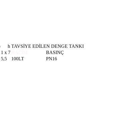
)
m³/
h
TAVSİYE EDİLEN DENGE TANKI
1 x 7
HACİM
BASINÇ
5,5
100LT
PN16