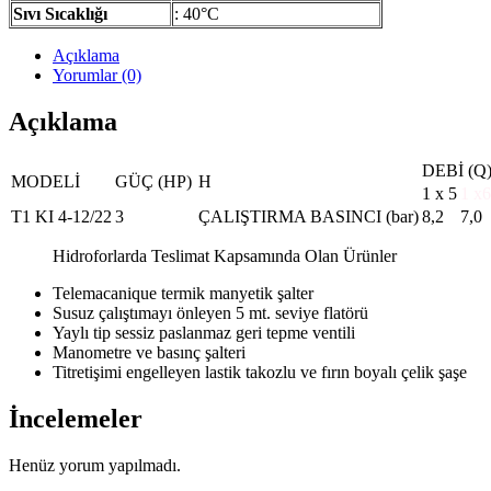
Sıvı Sıcaklığı
: 40°C
Açıklama
Yorumlar (0)
Açıklama
DEBİ (Q
MODELİ
GÜÇ (HP)
H
1 x 5
1 x6
T1 KI 4-12/22
3
ÇALIŞTIRMA BASINCI (bar)
8,2
7,0
Hidroforlarda Teslimat Kapsamında Olan Ürünler
Telemacanique termik manyetik şalter
Susuz çalıştımayı önleyen 5 mt. seviye flatörü
Yaylı tip sessiz paslanmaz geri tepme ventili
Manometre ve basınç şalteri
Titretişimi engelleyen lastik takozlu ve fırın boyalı çelik şaşe
İncelemeler
Henüz yorum yapılmadı.