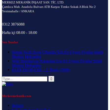
MERKEZ MEKANİK İNŞAAT SAN. TİC. LTD.
Çamlıca Mah. Anadolu Bulvarı ATB Karşısı Timko Sokak A Blok No:2
Yenimahalle / ANKARA
0312 3876088
Hafta içi 08:00 - 18:00
Son Yazılar
Isımak Sıcak Hava Cihazları İçin En Uygun Fiyatlar Şimdi
Merkez Mekanikte
Wilo Sirkülasyon Pompaları için En Uygun Fiyatlar Şimdi
Merkez Mekanikte
ELEKTROBANK – 2. Baskı (2008)
Merkezmekanik.com
İletişim
İade Şartları ve Kuralları