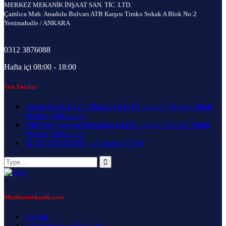
MERKEZ MEKANİK İNŞAAT SAN. TİC. LTD.
Çamlıca Mah. Anadolu Bulvarı ATB Karşısı Timko Sokak A Blok No:2
Yenimahalle / ANKARA
0312 3876088
Hafta içi 08:00 - 18:00
Son Yazılar
Isımak Sıcak Hava Cihazları İçin En Uygun Fiyatlar Şimdi
Merkez Mekanikte
Wilo Sirkülasyon Pompaları için En Uygun Fiyatlar Şimdi
Merkez Mekanikte
ELEKTROBANK – 2. Baskı (2008)
Merkezmekanik.com
İletişim
İade Şartları ve Kuralları