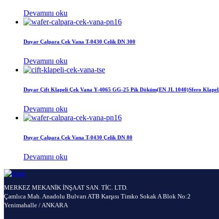
Devamını oku
Duyar Çalpara Çek Vana T-0430 Çelik DN 300
Devamını oku
Duyar Çift Klapeli Çek Vana Y-4065 GG-25 Pik Döküm(EN JL 1040)Sfero Klapel
Devamını oku
Duyar Çalpara Çek Vana T-0430 Çelik DN 80
Devamını oku
MERKEZ MEKANİK İNŞAAT SAN. TİC. LTD.
Çamlıca Mah. Anadolu Bulvarı ATB Karşısı Timko Sokak A Blok No:2
Yenimahalle / ANKARA