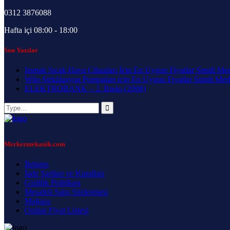
0312 3876088
Hafta içi 08:00 - 18:00
Son Yazılar
Isımak Sıcak Hava Cihazları İçin En Uygun Fiyatlar Şimdi Me
Wilo Sirkülasyon Pompaları için En Uygun Fiyatlar Şimdi Me
ELEKTROBANK – 2. Baskı (2008)
Merkezmekanik.com
İletişim
İade Şartları ve Kuralları
Gizlilik Politikası
Mesafeli Satış Sözleşmesi
Mağaza
Online Fiyat Listesi