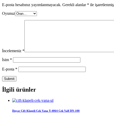
E-posta hesabınız yayımlanmayacak.
Gerekli alanlar
*
ile işaretlenmiş
Oyunuz
İncelemeniz
*
İsim
*
E-posta
*
İlgili ürünler
Duyar Çift Klapeli Çek Vana Y-4064 Çek Valf DN-100