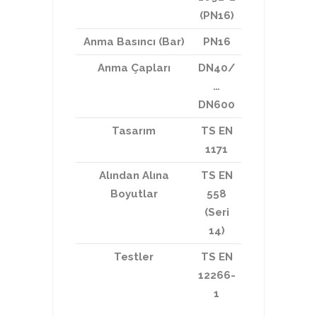
(PN16)
Anma Basıncı (Bar)
PN16
Anma Çapları
DN40/
…
DN600
Tasarım
TS EN
1171
Alından Alına
TS EN
Boyutlar
558
(Seri
14)
Testler
TS EN
12266-
1