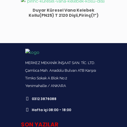
Duyar Küresel Vana Kelebek
Kollu(PN25) T 2120 Dişli,Pirinç(1”)
MERKEZ MEKANİK İNŞAAT SAN. TİC. LTD.
Çamlıca Mah. Anadolu Bulvarı ATB Karşısı
Timko Sokak A Blok No:2
Yenimahalle / ANKARA
0312 3876088
Hafta içi 08:00 - 18:00
SON YAZILAR