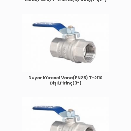
Duyar Küresel Vana(PN25) T-2110
Dişli,Pirinç(3”)