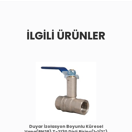
İLGILI ÜRÜNLER
Duyar İzolasyon Boyunlu Küresel
Vana(PN25) T-2130 Dişli,Pirinç(1-1/2”)