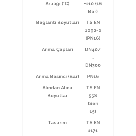
Aralığı (*C)
+110 (16
Bar)
Bağlantı Boyutları
TS EN
1092-2
(PN16)
Anma Çapları
DN40/
…
DN300
Anma Basıncı (Bar)
PN16
Alından Alına
TS EN
Boyutlar
558
(Seri
15)
Tasarım
TS EN
1171