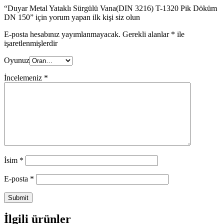
“Duyar Metal Yataklı Sürgülü Vana(DIN 3216) T-1320 Pik Döküm
DN 150” için yorum yapan ilk kişi siz olun
E-posta hesabınız yayımlanmayacak.
Gerekli alanlar
*
ile
işaretlenmişlerdir
Oyunuz
İncelemeniz
*
İsim
*
E-posta
*
İlgili ürünler