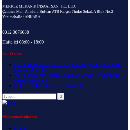
MERKEZ MEKANİK İNŞAAT SAN. TİC. LTD.
Çamlıca Mah. Anadolu Bulvarı ATB Karşısı Timko Sokak A Blok No:2
Yenimahalle / ANKARA
0312 3876088
Hafta içi 08:00 - 18:00
Son Yazılar
Isımak Sıcak Hava Cihazları İçin En Uygun Fiyatlar Şimdi
Merkez Mekanikte
Wilo Sirkülasyon Pompaları için En Uygun Fiyatlar Şimdi
Merkez Mekanikte
ELEKTROBANK – 2. Baskı (2008)
Merkezmekanik.com
İletişim