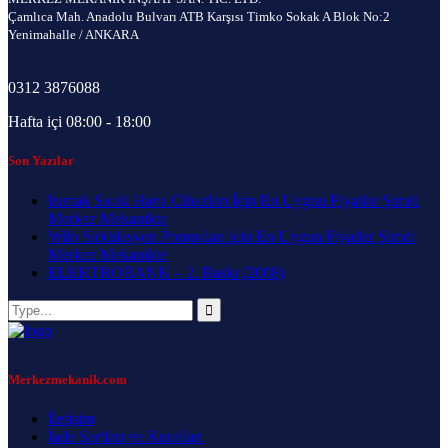
Çamlıca Mah. Anadolu Bulvarı ATB Karşısı Timko Sokak A Blok No:2
Yenimahalle / ANKARA
0312 3876088
Hafta içi 08:00 - 18:00
Son Yazılar
Isımak Sıcak Hava Cihazları İçin En Uygun Fiyatlar Şimdi
Merkez Mekanikte
Wilo Sirkülasyon Pompaları için En Uygun Fiyatlar Şimdi
Merkez Mekanikte
ELEKTROBANK – 2. Baskı (2008)
Merkezmekanik.com
İletişim
İade Şartları ve Kuralları