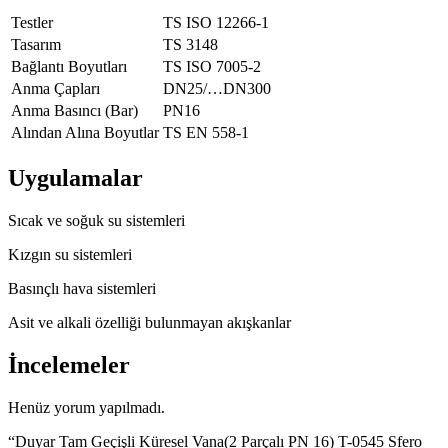
Testler
TS ISO 12266-1
Tasarım
TS 3148
Bağlantı Boyutları
TS ISO 7005-2
Anma Çapları
DN25/…DN300
Anma Basıncı (Bar)
PN16
Alından Alına Boyutlar
TS EN 558-1
Uygulamalar
Sıcak ve soğuk su sistemleri
Kızgın su sistemleri
Basınçlı hava sistemleri
Asit ve alkali özelliği bulunmayan akışkanlar
İncelemeler
Henüz yorum yapılmadı.
“Duyar Tam Geçişli Küresel Vana(2 Parçalı PN 16) T-0545 Sfero