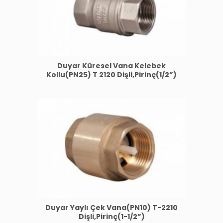
Duyar Küresel Vana Kelebek
Kollu(PN25) T 2120 Dişli,Pirinç(1/2”)
Duyar Yaylı Çek Vana(PN10) T-2210
Dişli,Pirinç(1-1/2”)