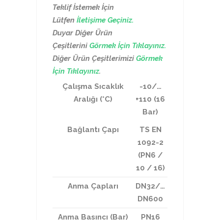
Teklif İstemek İçin
Lütfen
İletişime Geçiniz.
Duyar Diğer Ürün
Çeşitlerini
Görmek İçin Tıklayınız.
Diğer Ürün Çeşitlerimizi
Görmek
İçin Tıklayınız
.
Çalışma Sıcaklık
-10/…
Aralığı (*C)
+110 (16
Bar)
Bağlantı Çapı
TS EN
1092-2
(PN6 /
10 / 16)
Anma Çapları
DN32/…
DN600
Anma Basıncı (Bar)
PN16