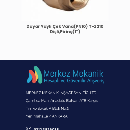
Duyar Yaylı Çek Vana(PN10) T-2210
Dişli,Pirinç(1”)
MERKEZ MEKANİK İNŞAAT SAN. TİC. LTD.
Çamlıca Mah. Anadolu Bulvarı ATB Karşısı
Timko Sokak A Blok No:2
Yenimahalle / ANKARA
0312 3876088