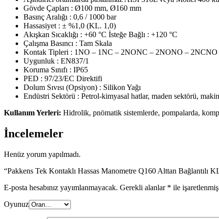
Gövde Çapları : Ø100 mm, Ø160 mm
Basınç Aralığı : 0,6 / 1000 bar
Hassasiyet : ± %1,0 (KL. 1,0)
Akışkan Sıcaklığı : +60 °C İsteğe Bağlı : +120 °C
Çalışma Basıncı : Tam Skala
Kontak Tipleri : 1NO – 1NC – 2NONC – 2NONO – 2NCNO –
Uygunluk : EN837/1
Koruma Sınıfı : IP65
PED : 97/23/EC Direktifi
Dolum Sıvısı (Opsiyon) : Silikon Yağı
Endüstri Sektörü : Petrol-kimyasal hatlar, maden sektörü, makina 
Kullanım Yerleri:
Hidrolik, pnömatik sistemlerde, pompalarda, kompr
İncelemeler
Henüz yorum yapılmadı.
“Pakkens Tek Kontaklı Hassas Manometre Q160 Alttan Bağlantılı KL 1
E-posta hesabınız yayımlanmayacak.
Gerekli alanlar
*
ile işaretlenmiş
Oyunuz