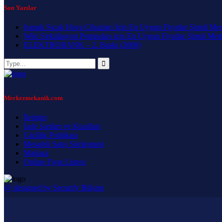
Son Yazılar
Isımak Sıcak Hava Cihazları İçin En Uygun Fiyatlar Şimdi Me
Wilo Sirkülasyon Pompaları için En Uygun Fiyatlar Şimdi Me
ELEKTROBANK – 2. Baskı (2008)
Merkezmekanik.com
İletişim
İade Şartları ve Kuralları
Gizlilik Politikası
Mesafeli Satış Sözleşmesi
Mağaza
Online Fiyat Listesi
@ designed by Securify Bilişim