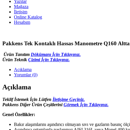
Yazılar
Mağaza
İletişim
Online Katalog
Hesabım
Pakkens Tek Kontaklı Hassas Manometre Q160 Alttan
Ürün Tanıtım
Dökümanı İçin Tıklayınız.
Ürün Teknik
Çizimi İçin Tıklayınız.
Açıklama
Yorumlar (0)
Açıklama
Teklif İstemek İçin Lütfen
İletişime Geçiniz.
Pakkens Diğer Ürün Çeşitlerini
Görmek İçin Tıklayınız.
Genel Özellikler:
Bakır alaşımlarını aşındırıcı olmayan sıvı ve gazların basınç ölçü
Aşındırıcı ortamlarda paslanmaz AISI 316L veya Monel 400 kull