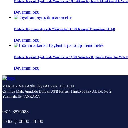
Pakkens Kapsül Diyaframlı Manometre Q63 Alttan Bağlantılı Metal Gövdeli Akril
Devamını oku
Pakkens Diyafram Ayırıcılı Manometre Q 160 Komple Paslanmaz KL 1,0
Devamını oku
Pakkens Kapsül Diyaframlı Manometre Q160 Arkadan Bağlantılı Pano Tip Metal 
Devamını oku
MERKEZ MEKANİK İNŞAAT SAN. TİC. LTD.
Çamlıca Mah. Anadolu Bulvarı ATB Karşısı Timko Sokak A Blok No:2
Yenimahalle / ANKARA
0312 3876088
Hafta içi 08:00 - 18:00