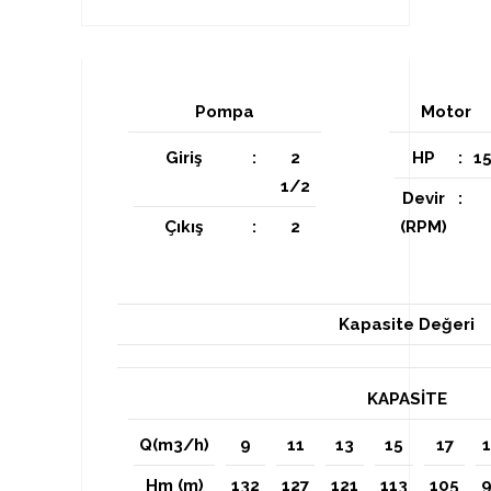
Pompa
Motor
Giriş
:
2
HP
:
1
1/2
Devir
:
Çıkış
:
2
(RPM)
Kapasite Değeri
KAPASİTE
Q(m3/h)
9
11
13
15
17
Hm (m)
132
127
121
113
105