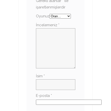
Gerekli alanlar
*
ile
işaretlenmişlerdir
Oyunuz
İncelemeniz
*
İsim
*
E-posta
*