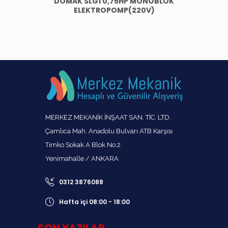
DOMAK SLG1 0,75HP MONOBLOK
ELEKTROPOMP(220V)
MERKEZ MEKANİK İNŞAAT SAN. TİC. LTD.
Çamlıca Mah. Anadolu Bulvarı ATB Karşısı
Timko Sokak A Blok No:2
Yenimahalle / ANKARA
0312 3876088
Hafta içi 08:00 - 18:00
SON YAZILAR