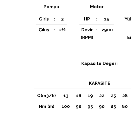
Pompa
Motor
Giriş
:
3
HP
:
15
Yü
Çıkış
:
2½
Devir
:
2900
(RPM)
E
Kapasite Değeri
KAPASİTE
Q(m3/h)
13
16
19
22
25
28
Hm (m)
100
98
95
90
85
80