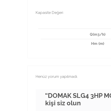
Kapasite Değeri
Q(m3/h)
Hm (m)
Henüz yorum yapılmadı.
“DOMAK SLG4 3HP MO
kişi siz olun