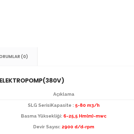
ORUMLAR (0)
ELEKTROPOMP(380V)
Açıklama
SLG SerisiKapasite :
5-80 m3/h
Basma Yüksekliği:
6-25,5 Hm(m)-mwc
Devir Sayısı:
2900 d/d-rpm