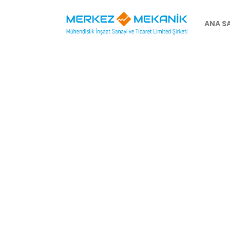
ANA S