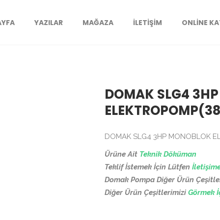
AYFA
YAZILAR
MAĞAZA
İLETIŞIM
ONLINE K
DOMAK SLG4 3H
ELEKTROPOMP(38
DOMAK SLG4 3HP MONOBLOK EL
Ürüne Ait
Teknik Döküman
Teklif İstemek İçin Lütfen
İletişim
Domak Pompa Diğer Ürün Çeşitle
Diğer Ürün Çeşitlerimizi
Görmek İç