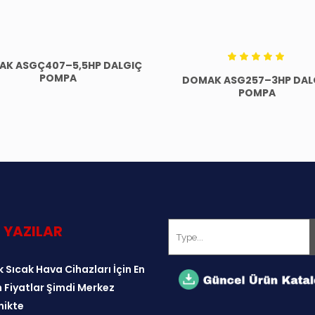
AK ASGÇ407–5,5HP DALGIÇ
5
POMPA
DOMAK ASG257–3HP DAL
üzerind
5.00
POMPA
oy
aldı
 YAZILAR
 Sıcak Hava Cihazları İçin En
 Fiyatlar Şimdi Merkez
ikte