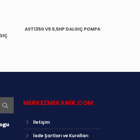
AST1350 V5 5,5HP DALGIÇ POMPA
GIÇ
en
MERKEZMEKANIK.COM
İletişim
İade Şartları ve Kuralları