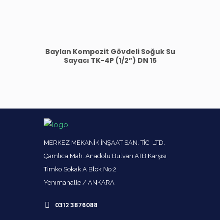
Baylan Kompozit Gövdeli Soğuk Su
Sayacı TK-4P (1/2”) DN 15
MERKEZ MEKANİK İNŞAAT SAN. TİC. LTD.
Çamlıca Mah. Anadolu Bulvarı ATB Karşısı
Timko Sokak A Blok No:2
Yenimahalle / ANKARA
0312 3876088