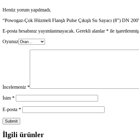
Henüz yorum yapılmadı.
“Powogaz-Çok Hüzmeli Flanşlı Pulse Çıkışlı Su Sayacı (8”) DN 200” 
E-posta hesabınız yayımlanmayacak.
Gerekli alanlar
*
ile işaretlenmiş
Oyunuz
İncelemeniz
*
İsim
*
E-posta
*
İlgili ürünler