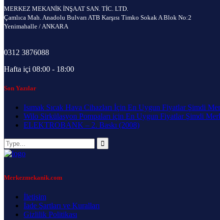
MERKEZ MEKANİK İNŞAAT SAN. TİC. LTD.
Çamlıca Mah. Anadolu Bulvarı ATB Karşısı Timko Sokak A Blok No:2
Yenimahalle / ANKARA
0312 3876088
Hafta içi 08:00 - 18:00
Son Yazılar
Isımak Sıcak Hava Cihazları İçin En Uygun Fiyatlar Şimdi Me
Wilo Sirkülasyon Pompaları için En Uygun Fiyatlar Şimdi Me
ELEKTROBANK – 2. Baskı (2008)
Merkezmekanik.com
İletişim
İade Şartları ve Kuralları
Gizlilik Politikası