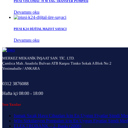
PIUSI VİSCOMAT 70 M YAĞ TRANSFER POMPASI
Devamını oku
PIUSI K24 DİJİTAL MAZOT SAYACI
Devamını oku
MERKEZ MEKANİK İNŞAAT SAN. TİC. LTD.
Çamlıca Mah. Anadolu Bulvarı ATB Karşısı Timko Sokak A Blok No:2
Yenimahalle / ANKARA
0312 3876088
Hafta içi 08:00 - 18:00
Son Yazılar
Isımak Sıcak Hava Cihazları İçin En Uygun Fiyatlar Şimdi Me
Wilo Sirkülasyon Pompaları için En Uygun Fiyatlar Şimdi Me
ELEKTROBANK – 2. Baskı (2008)