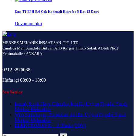
Etna T1 EPH B/6 Çok Kademeli Hidrofor 5 Kat 15 Daire
Devamını oku
MERKEZ MEKANİK İNŞAAT SAN. TİC. LTD.
Çamlıca Mah. Anadolu Bulvarı ATB Karşısı Timko Sokak A Blok No:2
Yenimahalle / ANKARA
0312 3876088
Hafta içi 08:00 - 18:00
Son Yazılar
Isımak Sıcak Hava Cihazları İçin En Uygun Fiyatlar Şimdi
Merkez Mekanikte
Wilo Sirkülasyon Pompaları için En Uygun Fiyatlar Şimdi
Merkez Mekanikte
ELEKTROBANK – 2. Baskı (2008)