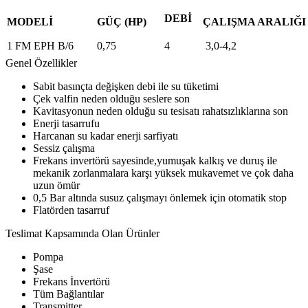
DEBİ
MODELİ
GÜÇ (HP)
ÇALIŞMA ARALIĞI 
1 FM EPH B/6
0,75
4
3,0-4,2
Genel Özellikler
Sabit basınçta değişken debi ile su tüketimi
Çek valfin neden olduğu seslere son
Kavitasyonun neden olduğu su tesisatı rahatsızlıklarına son
Enerji tasarrufu
Harcanan su kadar enerji sarfiyatı
Sessiz çalışma
Frekans invertörü sayesinde,yumuşak kalkış ve duruş ile
mekanik zorlanmalara karşı yüksek mukavemet ve çok daha
uzun ömür
0,5 Bar altında susuz çalışmayı önlemek için otomatik stop
Flatörden tasarruf
Teslimat Kapsamında Olan Ürünler
Pompa
Şase
Frekans İnvertörü
Tüm Bağlantılar
Transmitter