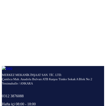
katolog,kendinden emişli jet pompalı paket hidrofor jet serisi,etna jet
serisi hidrofor,etna YPH serisi palet hidrofor,etna çok kademeli dik
milli hidrofor,,çok kademeli hidrofor,tek pompalı çok kademeli
hidrofor,tek pompalı dik milli çok kademeli hidrofor,etna hidrofor
fiyatları,etna hidrofor bayileri,etna hidrofor servis,etna hidrofor
fiyatı,etna hidrofor yedek parça,etna pompa bayileri,etna pompa
katalog,ev tipi hidrofor,hidrofor çeşitleri,hidrofor markaları,etna
hidrofor çeşitleri,apartman hidrofor fiyatları,hidrofor seçimi,tek
dairelik hidrofor,paket hidrofor fiyatları,etna jet,etna pompa fiyat
listesi,invertörlü hidrofor,etna invertörlü hidrofor,apartman hidrofor
fiyatları,hidromatlı hidrofor,hidromatlı hidrofor nasıl
çalışır,hidromatlı hidrofor nedir,hidromat montajı,hidromat
fiyatları,hidromat çeşitleri,hidromat ne işe yarar,hidromat tamiri,iki
pompalı çok kademeli hidrofor,iki pompalı dik milli çok kademeli
hidroforlar,iki pompalı koruma panolu hidrofor
MERKEZ MEKANİK İNŞAAT SAN. TİC. LTD.
Çamlıca Mah. Anadolu Bulvarı ATB Karşısı Timko Sokak A Blok No:2
Yenimahalle / ANKARA
0312 3876088
Hafta içi 08:00 - 18:00