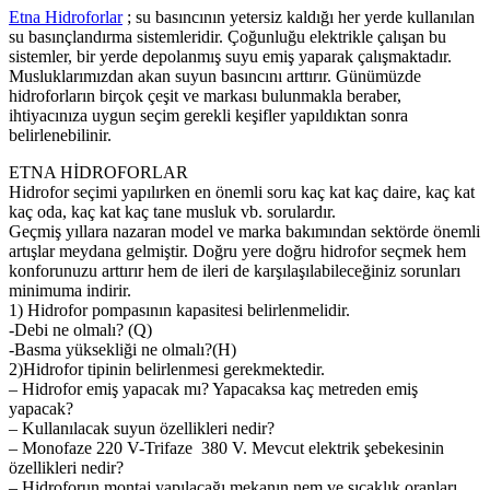
Etna Hidroforlar
; su basıncının yetersiz kaldığı her yerde kullanılan
su basınçlandırma sistemleridir. Çoğunluğu elektrikle çalışan bu
sistemler, bir yerde depolanmış suyu emiş yaparak çalışmaktadır.
Musluklarımızdan akan suyun basıncını arttırır. Günümüzde
hidroforların birçok çeşit ve markası bulunmakla beraber,
ihtiyacınıza uygun seçim gerekli keşifler yapıldıktan sonra
belirlenebilinir.
ETNA HİDROFORLAR
Hidrofor seçimi yapılırken en önemli soru kaç kat kaç daire, kaç kat
kaç oda, kaç kat kaç tane musluk vb. sorulardır.
Geçmiş yıllara nazaran model ve marka bakımından sektörde önemli
artışlar meydana gelmiştir. Doğru yere doğru hidrofor seçmek hem
konforunuzu arttırır hem de ileri de karşılaşılabileceğiniz sorunları
minimuma indirir.
1) Hidrofor pompasının kapasitesi belirlenmelidir.
-Debi ne olmalı? (Q)
-Basma yüksekliği ne olmalı?(H)
2)Hidrofor tipinin belirlenmesi gerekmektedir.
– Hidrofor emiş yapacak mı? Yapacaksa kaç metreden emiş
yapacak?
– Kullanılacak suyun özellikleri nedir?
– Monofaze 220 V-Trifaze 380 V. Mevcut elektrik şebekesinin
özellikleri nedir?
– Hidroforun montaj yapılacağı mekanın nem ve sıcaklık oranları