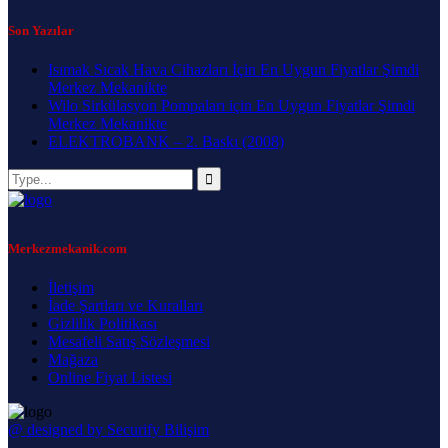
Son Yazılar
Isımak Sıcak Hava Cihazları İçin En Uygun Fiyatlar Şimdi
Merkez Mekanikte
Wilo Sirkülasyon Pompaları için En Uygun Fiyatlar Şimdi
Merkez Mekanikte
ELEKTROBANK – 2. Baskı (2008)
Merkezmekanik.com
İletişim
İade Şartları ve Kuralları
Gizlilik Politikası
Mesafeli Satış Sözleşmesi
Mağaza
Online Fiyat Listesi
@ designed by Securify Bilişim