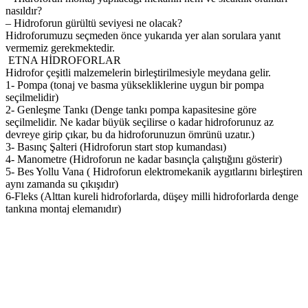
nasıldır?
– Hidroforun gürültü seviyesi ne olacak?
Hidroforumuzu seçmeden önce yukarıda yer alan sorulara yanıt
vermemiz gerekmektedir.
ETNA HİDROFORLAR
Hidrofor çeşitli malzemelerin birleştirilmesiyle meydana gelir.
1- Pompa (tonaj ve basma yüksekliklerine uygun bir pompa
seçilmelidir)
2- Genleşme Tankı (Denge tankı pompa kapasitesine göre
seçilmelidir. Ne kadar büyük seçilirse o kadar hidroforunuz az
devreye girip çıkar, bu da hidroforunuzun ömrünü uzatır.)
3- Basınç Şalteri (Hidroforun start stop kumandası)
4- Manometre (Hidroforun ne kadar basınçla çalıştığını gösterir)
5- Bes Yollu Vana ( Hidroforun elektromekanik aygıtlarını birleştiren
aynı zamanda su çıkışıdır)
6-Fleks (Alttan kureli hidroforlarda, düşey milli hidroforlarda denge
tankına montaj elemanıdır)
etna hidrofor fiyatları, etna hidrofor servisleri, etna hidrofor fiyat
listesi, etna hidrofor yedek parça,etna yangın hidroforları, etna
pompa katalog, etna teknik servis, stream hidrofor, etna pompa
iletişim, etna hidrofor servisleri, etna pompa ankara, etna hidrofor
fiyatı, etna pompa bayileri, etna bayileri, etna pompa izmir, etna
hidrofor bayileri,hidromatlı paket hidrofor sistemi,mini-hidro küçük
konutsal paket,mini-hidro-1 küçük konutsal paket,su
basınçlandırma,hidrafor,hidrofor,hidrofor fiyat listesi,etna