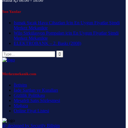
Hafta içi 08:00 - 18:00
Son Yazılar
Isımak Sıcak Hava Cihazları İçin En Uygun Fiyatlar Şimdi
Merkez Mekanikte
Wilo Sirkülasyon Pompaları için En Uygun Fiyatlar Şimdi
Merkez Mekanikte
ELEKTROBANK – 2. Baskı (2008)
Merkezmekanik.com
İletişim
İade Şartları ve Kuralları
Gizlilik Politikası
Mesafeli Satış Sözleşmesi
Mağaza
Online Fiyat Listesi
@ designed by Securify Bilişim