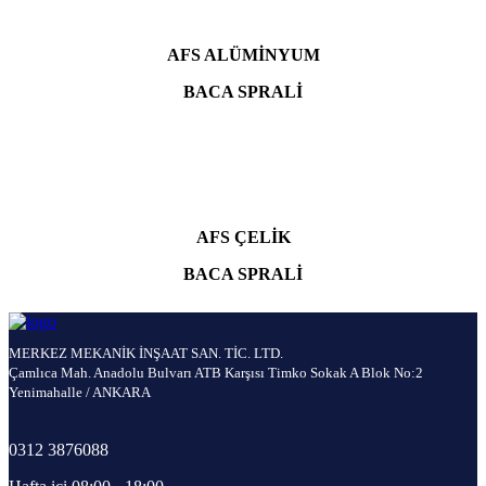
AFS ALÜMİNYUM
BACA SPRALİ
AFS ÇELİK
BACA SPRALİ
MERKEZ MEKANİK İNŞAAT SAN. TİC. LTD.
Çamlıca Mah. Anadolu Bulvarı ATB Karşısı Timko Sokak A Blok No:2
Yenimahalle / ANKARA
0312 3876088