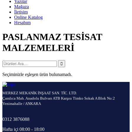
Yazılar
Mağaza
İletişim
Online Katalog
Hesabım
PASLANMAZ TESİSAT
MALZEMELERİ
Seçiminizle eşleşen ürün bulunamadı.
MERKEZ MEKANİK İNŞAAT SAN. TİC. LTD.
Çamlıca Mah. Anadolu Bulvarı ATB Karşısı Timko Sokak A Blok No:2
Yenimahalle / ANKARA
0312 3876088
Hafta içi 08:00 - 18:00