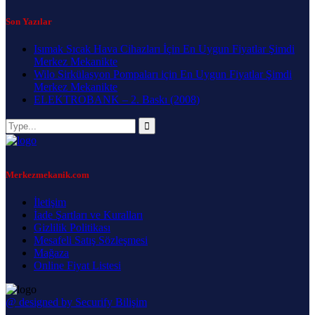
Son Yazılar
Isımak Sıcak Hava Cihazları İçin En Uygun Fiyatlar Şimdi
Merkez Mekanikte
Wilo Sirkülasyon Pompaları için En Uygun Fiyatlar Şimdi
Merkez Mekanikte
ELEKTROBANK – 2. Baskı (2008)
Merkezmekanik.com
İletişim
İade Şartları ve Kuralları
Gizlilik Politikası
Mesafeli Satış Sözleşmesi
Mağaza
Online Fiyat Listesi
@ designed by Securify Bilişim