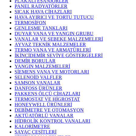
PLAKALI EŞANJÖRLER
PANEL RADYATÖRLER
SICAK HAVA CİHAZLARI
HAVA AYIRICI VE TORTU TUTUCU
TERMOSİFON
GENLEŞME TANKLARI
DUYAR VANA VE YANGIN GRUBU
VANALAR VE ŞEBEKE MALZEMELERİ
AYVAZ TEKNİK MALZEMELER
TERMO VANA VE ARMATÜRLERİ
İKİNCİDEMİR SEVİYE GÖSTERGELERİ
DEMİR BORULAR
YANGIN MALZEMELERİ
SİEMENS VANA VE MOTORLARI
SELENOİD VALFLER
SAMSON VANALAR
DANFOSS ÜRÜNLER
PAKKENS ÖLÇÜ CİHAZLARI
TERMOSTAT VE HİGROSTAT
HONEYWELL ÜRÜNLERİ
DEBİMETRE VE OTOMASYON
AKTÜATÖRLÜ VANALAR
HİDROLİK KONTROL VANALARI
KALORİMETRE
SAYAÇ ÇEŞİTLERİ