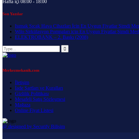
Hafta içi 08:00 - 18:00
Son Yazılar
Isımak Sıcak Hava Cihazları İçin En Uygun Fiyatlar Şimdi Me
Wilo Sirkülasyon Pompaları için En Uygun Fiyatlar Şimdi Me
ELEKTROBANK – 2. Baskı (2008)
Merkezmekanik.com
İletişim
İade Şartları ve Kuralları
Gizlilik Politikası
Mesafeli Satış Sözleşmesi
Mağaza
Online Fiyat Listesi
@ designed by Securify Bilişim