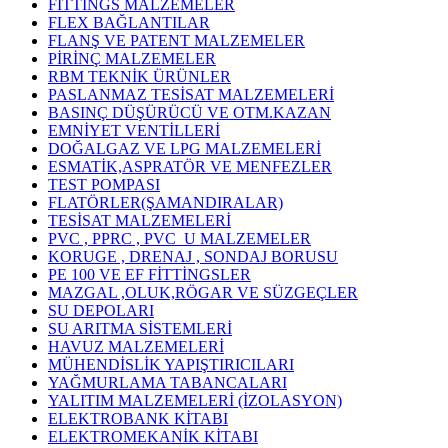
FİTTİNGS MALZEMELER
FLEX BAĞLANTILAR
FLANŞ VE PATENT MALZEMELER
PİRİNÇ MALZEMELER
RBM TEKNİK ÜRÜNLER
PASLANMAZ TESİSAT MALZEMELERİ
BASINÇ DÜŞÜRÜCÜ VE OTM.KAZAN
EMNİYET VENTİLLERİ
DOĞALGAZ VE LPG MALZEMELERİ
ESMATİK,ASPRATÖR VE MENFEZLER
TEST POMPASI
FLATÖRLER(ŞAMANDIRALAR)
TESİSAT MALZEMELERİ
PVC , PPRC , PVC_U MALZEMELER
KORUGE , DRENAJ , SONDAJ BORUSU
PE 100 VE EF FİTTİNGSLER
MAZGAL ,OLUK,RÖGAR VE SÜZGEÇLER
SU DEPOLARI
SU ARITMA SİSTEMLERİ
HAVUZ MALZEMELERİ
MÜHENDİSLİK YAPIŞTIRICILARI
YAĞMURLAMA TABANCALARI
YALITIM MALZEMELERİ (İZOLASYON)
ELEKTROBANK KİTABI
ELEKTROMEKANİK KİTABI