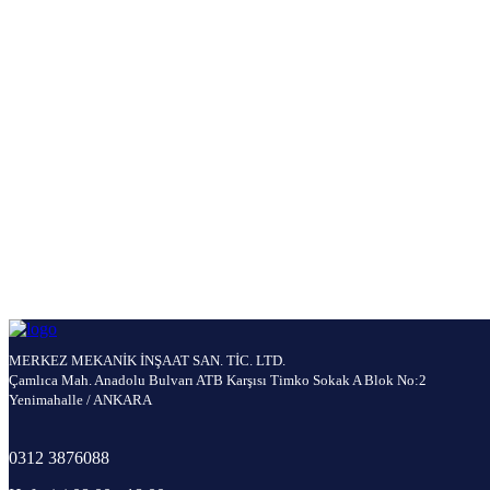
MERKEZ MEKANİK İNŞAAT SAN. TİC. LTD.
Çamlıca Mah. Anadolu Bulvarı ATB Karşısı Timko Sokak A Blok No:2
Yenimahalle / ANKARA
0312 3876088