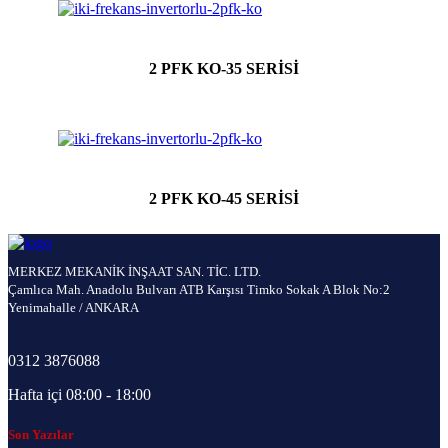
2 PFK KO-35 SERİSİ
2 PFK KO-45 SERİSİ
MERKEZ MEKANİK İNŞAAT SAN. TİC. LTD.
Çamlıca Mah. Anadolu Bulvarı ATB Karşısı Timko Sokak A Blok No:2
Yenimahalle / ANKARA
0312 3876088
Hafta içi 08:00 - 18:00
Son Yazılar