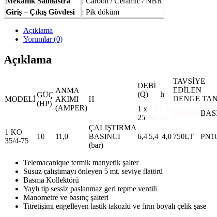
Mekanik Salmastra
: Carbon / Ceramic / NBR
Giriş – Çıkış Gövdesi
: Pik döküm
Açıklama
Yorumlar (0)
Açıklama
TAVSİYE
DEBİ
EDİLEN
ANMA
(Q)
m³/
h
GÜÇ
DENGE TAN
MODELİ
AKIMI
H
(HP)
(AMPER)
1 x
1 x
1 x
HACİM
BAS
25
30
35
ÇALIŞTIRMA
1 KO
10
11,0
BASINCI
6,4
5,4
4,0
750LT
PN1
35/4-75
(bar)
Telemacanique termik manyetik şalter
Susuz çalıştımayı önleyen 5 mt. seviye flatörü
Basma Kollektörü
Yaylı tip sessiz paslanmaz geri tepme ventili
Manometre ve basınç şalteri
Titretişimi engelleyen lastik takozlu ve fırın boyalı çelik şase