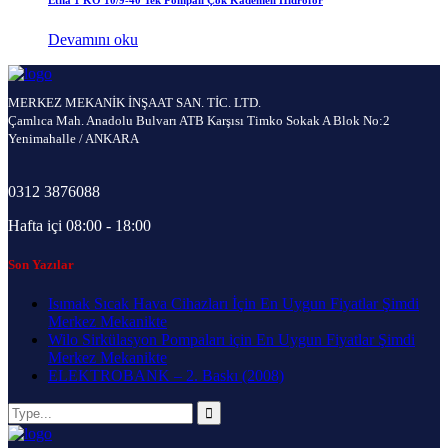
Devamını oku
MERKEZ MEKANİK İNŞAAT SAN. TİC. LTD.
Çamlıca Mah. Anadolu Bulvarı ATB Karşısı Timko Sokak A Blok No:2
Yenimahalle / ANKARA
0312 3876088
Hafta içi 08:00 - 18:00
Son Yazılar
Isımak Sıcak Hava Cihazları İçin En Uygun Fiyatlar Şimdi
Merkez Mekanikte
Wilo Sirkülasyon Pompaları için En Uygun Fiyatlar Şimdi
Merkez Mekanikte
ELEKTROBANK – 2. Baskı (2008)