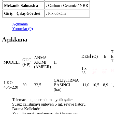
Mekanik Salmastra
: Carbon / Ceramic / NBR
Giriş – Çıkış Gövdesi
: Pik döküm
Açıklama
Yorumlar (0)
Açıklama
T
DEBİ (Q)
m³/
h
E
ANMA
GÜÇ
T
MODELİ
AKIMI
H
(HP)
(AMPER)
1 x
1 x
1 x
H
35
45
55
ÇALIŞTIRMA
1 KO
30
32,5
BASINCI
11,0
10,5
8,9
1
45/6-220
(bar)
Telemacanique termik manyetik şalter
Susuz çalıştımayı önleyen 5 mt. seviye flatörü
Basma Kollektörü
Yaylı tip sessiz paslanmaz geri tepme ventili