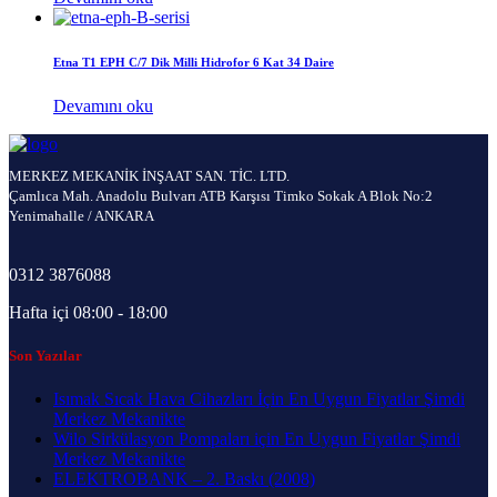
Etna T1 EPH C/7 Dik Milli Hidrofor 6 Kat 34 Daire
Devamını oku
MERKEZ MEKANİK İNŞAAT SAN. TİC. LTD.
Çamlıca Mah. Anadolu Bulvarı ATB Karşısı Timko Sokak A Blok No:2
Yenimahalle / ANKARA
0312 3876088
Hafta içi 08:00 - 18:00
Son Yazılar
Isımak Sıcak Hava Cihazları İçin En Uygun Fiyatlar Şimdi
Merkez Mekanikte
Wilo Sirkülasyon Pompaları için En Uygun Fiyatlar Şimdi
Merkez Mekanikte
ELEKTROBANK – 2. Baskı (2008)