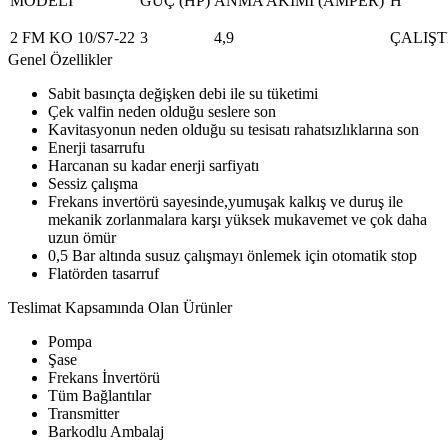
MODELİ
GÜÇ (HP)
ANMA AKIMI (AMPER)
H
2 FM KO 10/S7-22
3
4,9
ÇALIŞT
Genel Özellikler
Sabit basınçta değişken debi ile su tüketimi
Çek valfin neden olduğu seslere son
Kavitasyonun neden olduğu su tesisatı rahatsızlıklarına son
Enerji tasarrufu
Harcanan su kadar enerji sarfiyatı
Sessiz çalışma
Frekans invertörü sayesinde,yumuşak kalkış ve duruş ile
mekanik zorlanmalara karşı yüksek mukavemet ve çok daha
uzun ömür
0,5 Bar altında susuz çalışmayı önlemek için otomatik stop
Flatörden tasarruf
Teslimat Kapsamında Olan Ürünler
Pompa
Şase
Frekans İnvertörü
Tüm Bağlantılar
Transmitter
Barkodlu Ambalaj