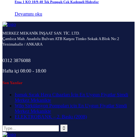
Etna 1 KO 10/9-40 Tek Pompalı Çok Kademeli Hidrofor
Devamını oku
MERKEZ MEKANİK İNŞAAT SAN. TİC. LTD.
Çamlıca Mah. Anadolu Bulvarı ATB Karşısı Timko Sokak A Blok No:2
Yenimahalle / ANKARA
0312 3876088
Hafta içi 08:00 - 18:00
Son Yazılar
Isımak Sıcak Hava Cihazları İçin En Uygun Fiyatlar Şimdi
Merkez Mekanikte
Wilo Sirkülasyon Pompaları için En Uygun Fiyatlar Şimdi
Merkez Mekanikte
ELEKTROBANK – 2. Baskı (2008)