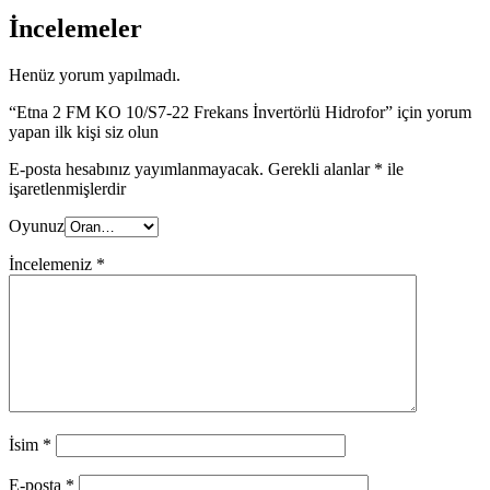
İncelemeler
Henüz yorum yapılmadı.
“Etna 2 FM KO 10/S7-22 Frekans İnvertörlü Hidrofor” için yorum
yapan ilk kişi siz olun
E-posta hesabınız yayımlanmayacak.
Gerekli alanlar
*
ile
işaretlenmişlerdir
Oyunuz
İncelemeniz
*
İsim
*
E-posta
*