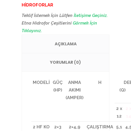
HİDROFORLAR
Teklif İstemek İçin Lütfen
İletişime Geçiniz.
Etna Hidrofor Çeşitlerini
Görmek İçin
Tıklayınız.
AÇIKLAMA
YORUMLAR (0)
MODELİ
GÜÇ
ANMA
H
DE
(HP)
AKIMI
(Q)
m
(AMPER)
2 x
2 
12
1
2 HF KO
2×3
2×4,9
ÇALIŞTIRMA
5,1
4,