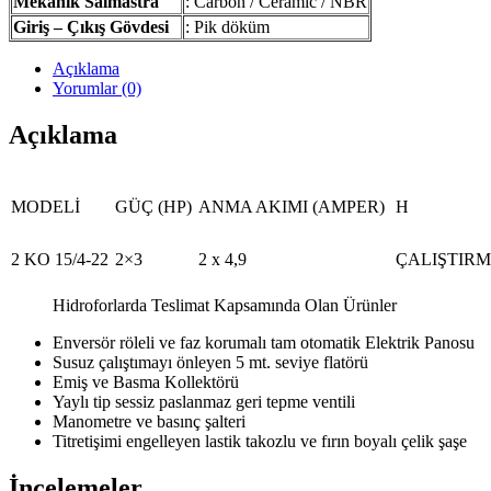
Mekanik Salmastra
: Carbon / Ceramic / NBR
Giriş – Çıkış Gövdesi
: Pik döküm
Açıklama
Yorumlar (0)
Açıklama
MODELİ
GÜÇ (HP)
ANMA AKIMI (AMPER)
H
2 KO 15/4-22
2×3
2 x 4,9
ÇALIŞTIRMA
Hidroforlarda Teslimat Kapsamında Olan Ürünler
Enversör röleli ve faz korumalı tam otomatik Elektrik Panosu
Susuz çalıştımayı önleyen 5 mt. seviye flatörü
Emiş ve Basma Kollektörü
Yaylı tip sessiz paslanmaz geri tepme ventili
Manometre ve basınç şalteri
Titretişimi engelleyen lastik takozlu ve fırın boyalı çelik şaşe
İncelemeler