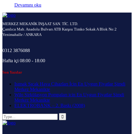
Devamını oku
MERKEZ MEKANİK İNŞAAT SAN. TİC. LTD.
Çamlıca Mah. Anadolu Bulvarı ATB Karşısı Timko Sokak A Blok No:2
Yenimahalle / ANKARA
0312 3876088
Hafta içi 08:00 - 18:00
Son Yazılar
Isımak Sıcak Hava Cihazları İçin En Uygun Fiyatlar Şimdi
Merkez Mekanikte
Wilo Sirkülasyon Pompaları için En Uygun Fiyatlar Şimdi
Merkez Mekanikte
ELEKTROBANK – 2. Baskı (2008)