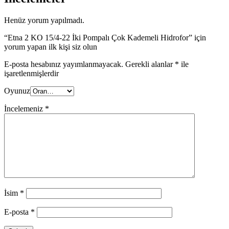
Henüz yorum yapılmadı.
“Etna 2 KO 15/4-22 İki Pompalı Çok Kademeli Hidrofor” için
yorum yapan ilk kişi siz olun
E-posta hesabınız yayımlanmayacak.
Gerekli alanlar
*
ile
işaretlenmişlerdir
Oyunuz
İncelemeniz
*
İsim
*
E-posta
*