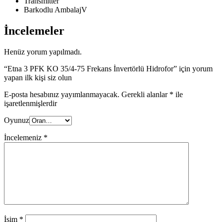
Transmitter
Barkodlu AmbalajV
İncelemeler
Henüz yorum yapılmadı.
“Etna 3 PFK KO 35/4-75 Frekans İnvertörlü Hidrofor” için yorum
yapan ilk kişi siz olun
E-posta hesabınız yayımlanmayacak.
Gerekli alanlar
*
ile
işaretlenmişlerdir
Oyunuz
İncelemeniz
*
İsim
*