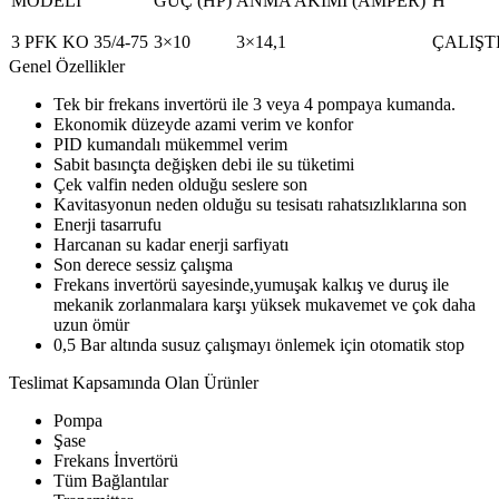
MODELİ
GÜÇ (HP)
ANMA AKIMI (AMPER)
H
3 PFK KO 35/4-75
3×10
3×14,1
ÇALIŞTI
Genel Özellikler
Tek bir frekans invertörü ile 3 veya 4 pompaya kumanda.
Ekonomik düzeyde azami verim ve konfor
PID kumandalı mükemmel verim
Sabit basınçta değişken debi ile su tüketimi
Çek valfin neden olduğu seslere son
Kavitasyonun neden olduğu su tesisatı rahatsızlıklarına son
Enerji tasarrufu
Harcanan su kadar enerji sarfiyatı
Son derece sessiz çalışma
Frekans invertörü sayesinde,yumuşak kalkış ve duruş ile
mekanik zorlanmalara karşı yüksek mukavemet ve çok daha
uzun ömür
0,5 Bar altında susuz çalışmayı önlemek için otomatik stop
Teslimat Kapsamında Olan Ürünler
Pompa
Şase
Frekans İnvertörü
Tüm Bağlantılar