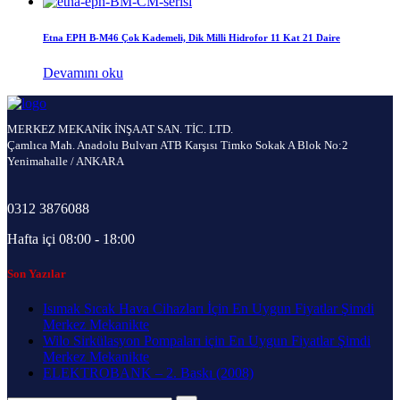
Etna EPH B-M46 Çok Kademeli, Dik Milli Hidrofor 11 Kat 21 Daire
Devamını oku
MERKEZ MEKANİK İNŞAAT SAN. TİC. LTD.
Çamlıca Mah. Anadolu Bulvarı ATB Karşısı Timko Sokak A Blok No:2
Yenimahalle / ANKARA
0312 3876088
Hafta içi 08:00 - 18:00
Son Yazılar
Isımak Sıcak Hava Cihazları İçin En Uygun Fiyatlar Şimdi
Merkez Mekanikte
Wilo Sirkülasyon Pompaları için En Uygun Fiyatlar Şimdi
Merkez Mekanikte
ELEKTROBANK – 2. Baskı (2008)