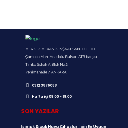
POMPA
MERKEZ MEKANİK İNŞAAT SAN. TİC. LTD.
Çamlıca Mah. Anadolu Bulvarı ATB Karşısı
Timko Sokak A Blok No:2
Yenimahalle / ANKARA
0312 3876088
Hafta içi 08:00 - 18:00
SON YAZILAR
Isımak Sıcak Hava Cihazları İçin En Uygun